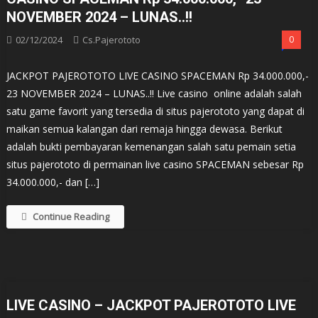
NOVEMBER 2024 – LUNAS..!!
02/12/2024
Cs.pajerototo
0
JACKPOT PAJEROTOTO LIVE CASINO SPACEMAN Rp 34.000.000,-
23 NOVEMBER 2024 – LUNAS..!! Live casino online adalah salah
satu game favorit yang tersedia di situs pajerototo yang dapat di
maikan semua kalangan dari remaja hingga dewasa. Berikut
adalah bukti pembayaran kemenangan salah satu pemain setia
situs pajerototo di permainan live casino SPACEMAN sebesar Rp
34.000.000,- dan […]
Continue Reading
LIVE CASINO – JACKPOT PAJEROTOTO LIVE