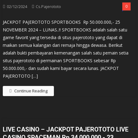
02/12/2024
Cs.pajerototo
0
JACKPOT PAJEROTOTO SPORTBOOKS Rp 50.000.000,- 25
NOVEMBER 2024 – LUNAS..!! SPORTBOOKS adalah salah satu
game favorit yang tersedia di situs pajerototo yang dapat di
maikan semua kalangan dari remaja hingga dewasa. Berikut
adalah bukti pembayaran kemenangan salah satu pemain setia
situs pajerototo di permainan SPORTBOOKS sebesar Rp
50.000.000,- dan sudah kami bayar secara lunas. JACKPOT
PAJEROTOTO […]
Continue Reading
LIVE CASINO – JACKPOT PAJEROTOTO LIVE
CASINO SPACEMAN Rp 34.000.000,- 23