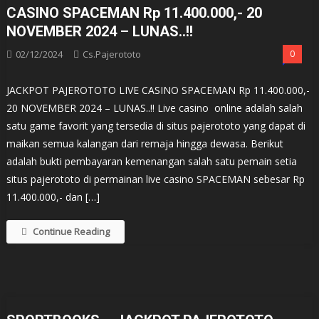
CASINO SPACEMAN Rp 11.400.000,- 20
NOVEMBER 2024 – LUNAS..!!
02/12/2024
Cs.pajerototo
0
JACKPOT PAJEROTOTO LIVE CASINO SPACEMAN Rp 11.400.000,-
20 NOVEMBER 2024 – LUNAS..!! Live casino online adalah salah
satu game favorit yang tersedia di situs pajerototo yang dapat di
maikan semua kalangan dari remaja hingga dewasa. Berikut
adalah bukti pembayaran kemenangan salah satu pemain setia
situs pajerototo di permainan live casino SPACEMAN sebesar Rp
11.400.000,- dan […]
Continue Reading