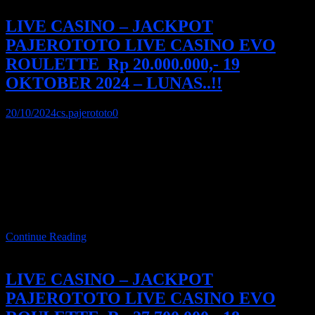
LIVE CASINO – JACKPOT
PAJEROTOTO LIVE CASINO EVO
ROULETTE Rp 20.000.000,- 19
OKTOBER 2024 – LUNAS..!!
20/10/2024
cs.pajerototo
0
JACKPOT PAJEROTOTO LIVE CASINO EVO ROULETTE
Rp 20.000.000,- 19 OKTOBER 2024 – LUNAS..!! Live casino
online adalah salah satu game favorit yang tersedia di situs
pajerototo yang dapat di maikan semua kalangan dari remaja hingga
dewasa. Berikut adalah bukti pembayaran kemenangan salah satu
pemain setia situs pajerototo di permainan live casino
ROULETTE sebesar Rp 20.000.000,- dan […]
Continue Reading
LIVE CASINO – JACKPOT
PAJEROTOTO LIVE CASINO EVO