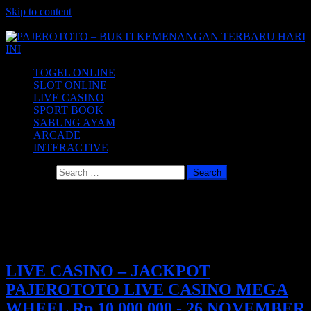
Skip to content
Thursday, August 06, 2026
PAJEROTOTO – BUKTI KEMENANGAN TERBARU HARI
Kumpulan bukti kemenngan player pajerototo
TOGEL ONLINE
INI
SLOT ONLINE
LIVE CASINO
SPORT BOOK
SABUNG AYAM
ARCADE
INTERACTIVE
Search for:
Tag:
live games
LIVE CASINO – JACKPOT
PAJEROTOTO LIVE CASINO MEGA
WHEEL Rp 10.000.000,- 26 NOVEMBER