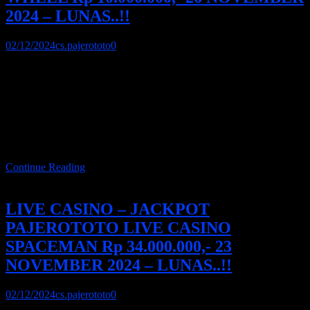
2024 – LUNAS..!!
02/12/2024
cs.pajerototo
0
JACKPOT PAJEROTOTO LIVE CASINO MEGA WHEEL Rp
10.000.000,- 26 NOVEMBER 2024 – LUNAS..!! Live casino
online adalah salah satu game favorit yang tersedia di situs
pajerototo yang dapat di maikan semua kalangan dari remaja hingga
dewasa. Berikut adalah bukti pembayaran kemenangan salah satu
pemain setia situs pajerototo di permainan live casino MEGA
WHEEL sebesar Rp […]
Continue Reading
LIVE CASINO – JACKPOT
PAJEROTOTO LIVE CASINO
SPACEMAN Rp 34.000.000,- 23
NOVEMBER 2024 – LUNAS..!!
02/12/2024
cs.pajerototo
0