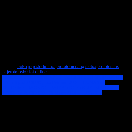
PROMO LAINNYA DI SITUS PAJEROTOTO
Bonus Member Baru 20%
Bonus Deposit 5%
Bonus Cashback 10%
Bonus Parlay Extra 20%
Bonus Rollingan 1% Setiap Hari
Bonus Terbalik Togel
Hadiah Prize 2 & Prize 3
Bonus Trun Over Bulanan
Tagged
bukti jp
jp slot
link pajerototo
menang slot
pajerototo
situs
pajerototo
slot
slot online
Post
Sportbook Online – JACKPOT PAJEROTOTO SPORTBOOK
CMD Rp 21.800.000,- 26 Februari 2024 – LUNAS..!!
navigation
Slot Online – JACKPOT PAJEROTOTO SLOT MAHJONG
WAYS Rp 25.000.000,- 08 Maret 2024 – LUNAS..!!
Leave a Reply
Your email address will not be published.
Required fields are
marked
*
Comment
*