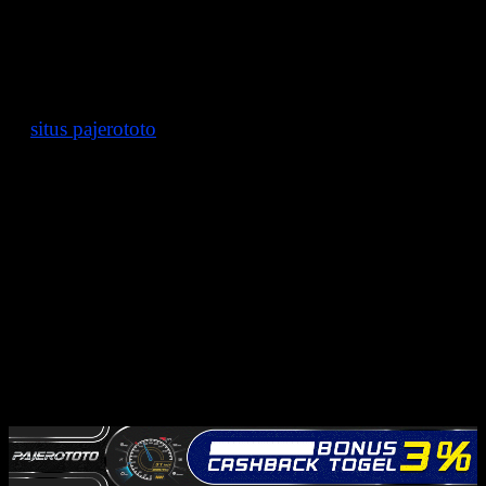
BANDITO Rp 19.000.000,- 05 Maret 2024
–
LUNAS..!!
Slot online adalah salah satu game favorit yang tersedia
di
situs pajerototo
yang dapat di maikan semua
kalangan dari remaja hingga dewasa. Berikut adalah
bukti pembayaran kemenangan salah satu pemain setia
situs pajerototo di permainan Slot Online
WILD
BANDITO
sebesar
Rp 19.000.000,-
dan sudah kami
bayar secara lunas.
JACKPOT PAJEROTOTO SLOT WILD
BANDITO Rp 19.000.000,- 05 Maret 2024
–
LUNAS..!!