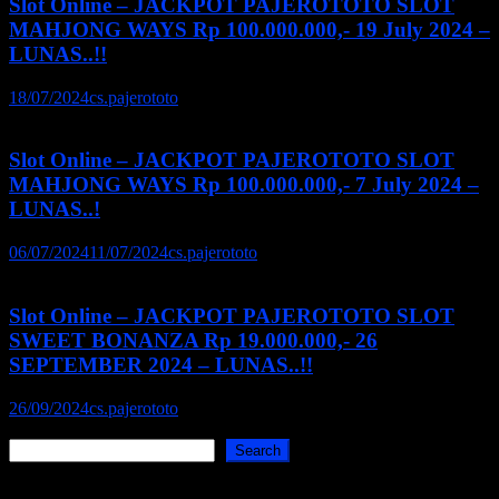
Slot Online – JACKPOT PAJEROTOTO SLOT
MAHJONG WAYS Rp 100.000.000,- 19 July 2024 –
LUNAS..!!
18/07/2024
cs.pajerototo
Slot Online – JACKPOT PAJEROTOTO SLOT
MAHJONG WAYS Rp 100.000.000,- 7 July 2024 –
LUNAS..!
06/07/2024
11/07/2024
cs.pajerototo
Slot Online – JACKPOT PAJEROTOTO SLOT
SWEET BONANZA Rp 19.000.000,- 26
SEPTEMBER 2024 – LUNAS..!!
26/09/2024
cs.pajerototo
Search
Search
Categories