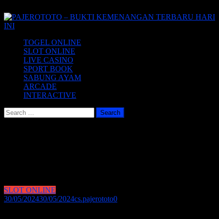
Skip
Monday, August 10, 2026
to
content
PAJEROTOTO – BUKTI KEMENANGAN TERBARU HARI
Kumpulan bukti kemenngan player pajerototo
TOGEL ONLINE
INI
SLOT ONLINE
LIVE CASINO
SPORT BOOK
SABUNG AYAM
ARCADE
INTERACTIVE
Search
for:
Slot Online – JACKPOT PAJEROTOTO
SLOT WILD BANDITO Rp 19.000.000,-
05 Maret 2024 – LUNAS..!!
SLOT ONLINE
30/05/2024
30/05/2024
cs.pajerototo
0
JACKPOT PAJEROTOTO SLOT WILD