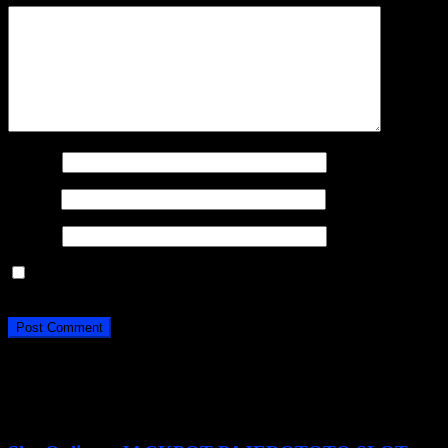
Name
*
Email
*
Website
Save my name, email, and website in this browser for the next
time I comment.
Related Posts