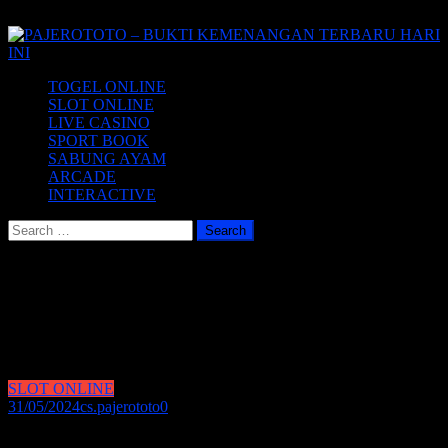
Skip
Saturday, August 08, 2026
to
content
PAJEROTOTO – BUKTI KEMENANGAN TERBARU HARI
Kumpulan bukti kemenngan player pajerototo
TOGEL ONLINE
INI
SLOT ONLINE
LIVE CASINO
SPORT BOOK
SABUNG AYAM
ARCADE
INTERACTIVE
Search
for:
Slot Online – JACKPOT PAJEROTOTO
SLOT STARLIGHT PRINCESS Rp
25.900.000,- 21May 2024 – LUNAS..!!
SLOT ONLINE
31/05/2024
cs.pajerototo
0
JACKPOT PAJEROTOTO SLOT