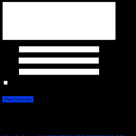
Name
*
Email
*
Website
Save my name, email, and website in this browser for the next
time I comment.
Related Posts