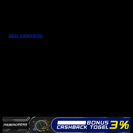
STARLIGHT PRINCESS Rp 25.900.000,-
21May 2024 –
LUNAS..!!
Slot online adalah salah satu game favorit yang tersedia
di
situs pajerototo
yang dapat di maikan semua
kalangan dari remaja hingga dewasa. Berikut adalah
bukti pembayaran kemenangan salah satu pemain setia
situs pajerototo di permainan Slot Online
STARLIGHT PRINCESS
sebesar
Rp 25.900.000,-
dan sudah kami bayar secara lunas.
JACKPOT PAJEROTOTO SLOT
STARLIGHT PRINCESS Rp 25.900.000,-
21 May 2024 –
LUNAS..!!