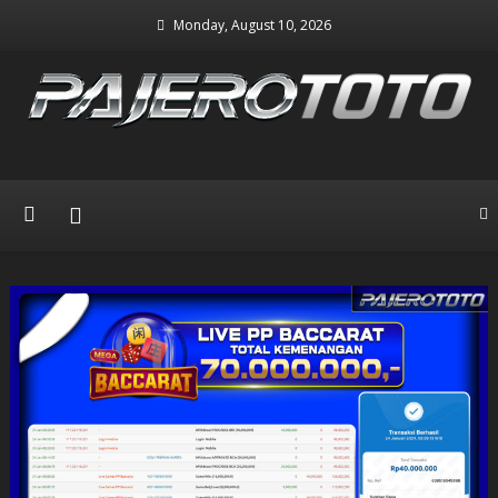
Skip
Monday, August 10, 2026
to
content
PAJEROTOTO – BUKTI
Kumpulan bukti kemenngan player pajerototo
KEMENANGAN TERBARU
HARI INI