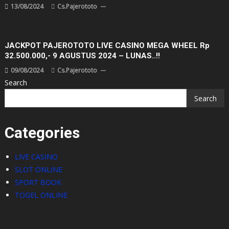
13/08/2024
Cs.pajerototo
JACKPOT PAJEROTOTO LIVE CASINO MEGA WHEEL Rp
32.500.000,- 9 AGUSTUS 2024 – LUNAS..!!
09/08/2024
Cs.pajerototo
Search
Search
Categories
LIVE CASINO
SLOT ONLINE
SPORT BOOK
TOGEL ONLINE