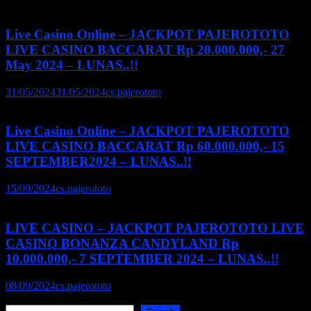
Live Casino Online – JACKPOT PAJEROTOTO
LIVE CASINO BACCARAT Rp 20.000.000,- 27
May 2024 – LUNAS..!!
31/05/2024
31/05/2024
cs.pajerototo
Live Casino Online – JACKPOT PAJEROTOTO
LIVE CASINO BACCARAT Rp 60.000.000,- 15
SEPTEMBER2024 – LUNAS..!!
15/09/2024
cs.pajerototo
LIVE CASINO – JACKPOT PAJEROTOTO LIVE
CASINO BONANZA CANDYLAND Rp
10.000.000,- 7 SEPTEMBER 2024 – LUNAS..!!
08/09/2024
cs.pajerototo
Search